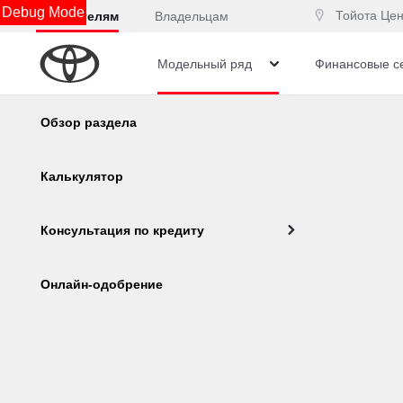
Debug Mode
Тойота Цен
Покупателям
Владельцам
Модельный ряд
Финансовые с
Подождите, идет загрузка.....
Обзор раздела
Калькулятор
Юридическая информация
Консультация по кредиту
Corolla
Camry
Онлайн-одобрение
Остались вопросы?
Отправьте заявку, чтобы получить консультацию п