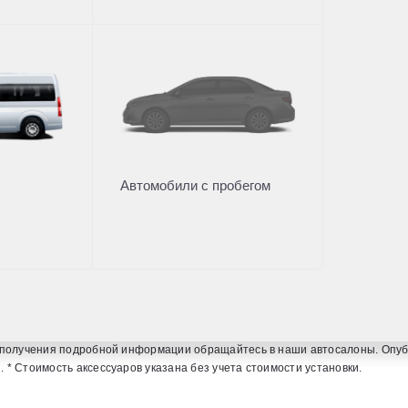
О дилерском центре
вание
одобрение
Дилерский центр
ание
Новости
Сотрудники
Вакансии
Автомобили с пробегом
Отдел сервиса
-103
+7 (4012) 303-101
чия, стоимости автомобилей, аксессуаров* и сервисного обслуживания, н
ля получения подробной информации обращайтесь в наши автосалоны. Опу
* Стоимость аксессуаров указана без учета стоимости установки.