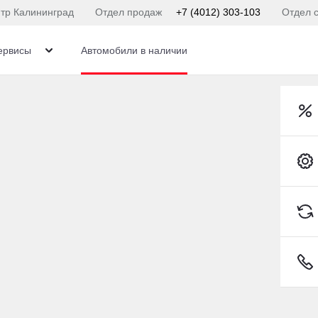
тр Калининград
Отдел продаж
+7 (4012) 303-103
Отдел 
ервисы
Автомобили в наличии
Toyota C-HR
Купить Toyota в кр
о интересующей теме
Рассчитайте кредитное 