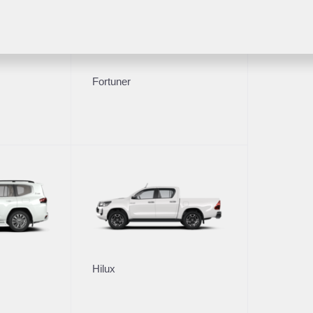
Fortuner
втомобили
Владельцам
тивным клиентам
Обзор раздела
рейд-ин
Услуги сервиса
Запасные части и масла
Гарантия
или с пробегом
Регламентное ТО и запись
Сервисные кампании
ли с пробегом в наличии
Сервисные предложения
рейд-ин
Руководства
Hilux
Замена на новый
 покупки