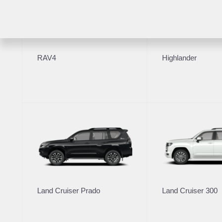
RAV4
Highlander
Модельный ряд
Новые а
Corolla
Корпора
Camry
Toyota Т
Toyota C-HR
RAV4
Автомоб
Fortuner
Highlander
Автомоби
Land Cruiser Prado
Toyota Т
Land Cruiser 300
Land Cruiser Prado
Land Cruiser 300
Hilux
Условия
Alphard