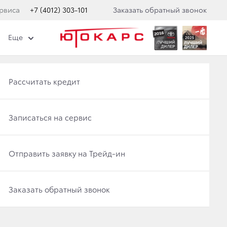
рвиса
+7 (4012) 303-101
Заказать обратный звонок
Еще
Получить консультацию по кредиту
Рассчитать кредит
 В РОССИИ
Отправить заявку на Трейд-ин
Записаться на сервис
Записаться на сервис
Отправить заявку на Трейд-ин
втодилер года».
Заказать обратный звонок
Заказать обратный звонок
 «Организация продаж автомобилей