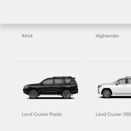
Бренд Toyota получил награду «Доверие 
Оценки экспертов отрасли и результаты
обслуживания, которое получает клиент 
«Автодилер года». Премия, учрежденная 
и определяет лучших автомобильных ди
RAV4
Highlander
24 мая 2018 года в Москве прошла церемония
Авто», вручается 4-й год подряд и определя
Среди более чем 3,5 тысяч дилерских центро
конкурсного отбора и расчета интегральной
автомобилей», «Организация продаж автомоб
Результат 2017 года в очередной раз подтве
дилерских центров Тойота.
Land Cruiser Prado
Land Cruiser 30