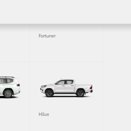
потребителей» в категории «Лучшая дилерская сеть».
 народного голосования в очередной раз подтвердили в
при обращении к дилерам Тойота в России. 24 мая 2018
аналитическим агентством «АВТОСТАТ» и компанией «Avi
леров России.
Fortuner
 «Автодилер года». Премия, учрежденная аналитическим
ет лучших автомобильных дилеров России.
в всех автомобильных марок, работающих на территори
 оценки в баллах экспертами были выбраны лауреаты в 
илей с пробегом» и «Организация сервиса» — в сегмен
рдил высочайшее качество дилерской сети ООО Тойота М
0
Hilux