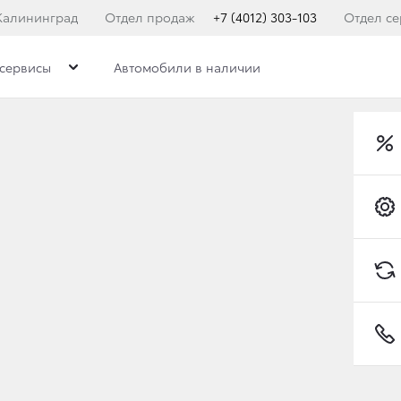
Калининград
Отдел продаж
+7 (4012) 303-103
Отдел се
сервисы
Автомобили в наличии
 ПРИЗНАНЫ ЛУЧШИМИ
Toyota C-HR
ла ежегодная церемония награждения «А
номинациях «Организация продаж новых автомобилей»,