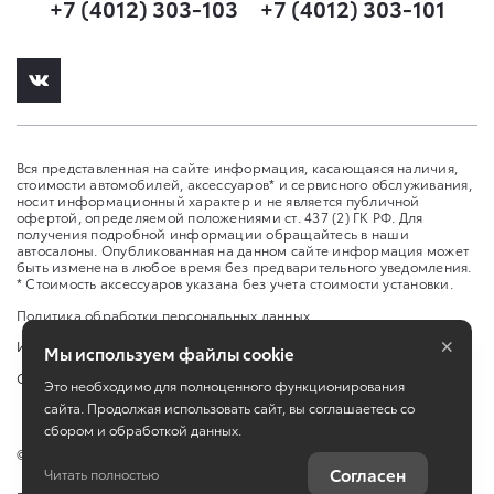
+7 (4012) 303-103
+7 (4012) 303-101
Вся представленная на сайте информация, касающаяся наличия,
стоимости автомобилей, аксессуаров* и сервисного обслуживания,
носит информационный характер и не является публичной
офертой, определяемой положениями ст. 437 (2) ГК РФ. Для
получения подробной информации обращайтесь в наши
автосалоны. Опубликованная на данном сайте информация может
быть изменена в любое время без предварительного уведомления.
* Стоимость аксессуаров указана без учета стоимости установки.
Политика обработки персональных данных
×
Изменить настройку cookies
Мы используем файлы cookie
Сбросить cookie
Это необходимо для полноценного функционирования
сайта. Продолжая использовать сайт, вы соглашаетесь со
сбором и обработкой данных.
©
2026
ООО "Юто Карс"
Согласен
Читать полностью