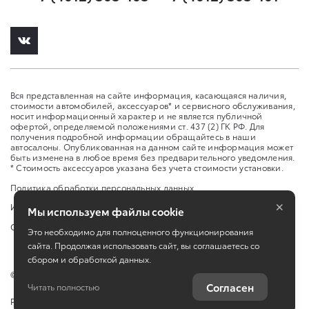
Вся представленная на сайте информация, касающаяся наличия,
стоимости автомобилей, аксессуаров* и сервисного обслуживания,
носит информационный характер и не является публичной
офертой, определяемой положениями ст. 437 (2) ГК РФ. Для
получения подробной информации обращайтесь в наши
автосалоны. Опубликованная на данном сайте информация может
быть изменена в любое время без предварительного уведомления.
* Стоимость аксессуаров указана без учета стоимости установки.
Политика обработки персональных данных
×
Изменить настройку cookies
Мы используем файлы cookie
Сбросить cookie
Это необходимо для полноценного функционирования
сайта. Продолжая использовать сайт, вы соглашаетесь со
сбором и обработкой данных.
©
2026
ООО "Юто Карс"
Согласен
Читать полностью
Работает на технологиях
TradeDealer