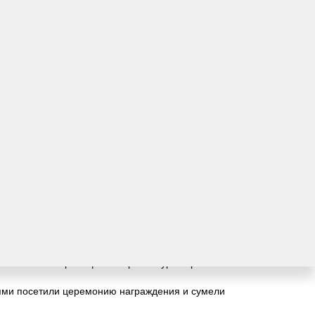
ния и науки Российской Федерации.
результат прошлого года.
бка мира по художественной гимнастике Ляйсан
дизайнер международного уровня Владимир
р в финал международного конкурса.
ю в России. Яркий финал арт-конкурса прошел
лями посетили церемонию награждения и сумели