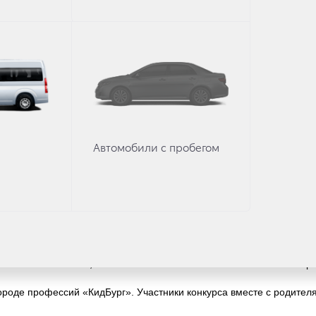
абов благодаря информационной поддержке Министерства образова
ока — было собрано более 21 000 работ, что в три раза превысило 
пертного жюри, среди которых шестикратная чемпионка финала Ку
а по мотоспорту Анастасия Нифонтова, известный промышленный 
Автомобили с пробегом
уленко и другие.
х возрастных категориях, отправлены в Японию, чтобы пройти отбо
Автомобиль мечты», ставший самым масштабным за всю его истори
ороде профессий «КидБург». Участники конкурса вместе с родите