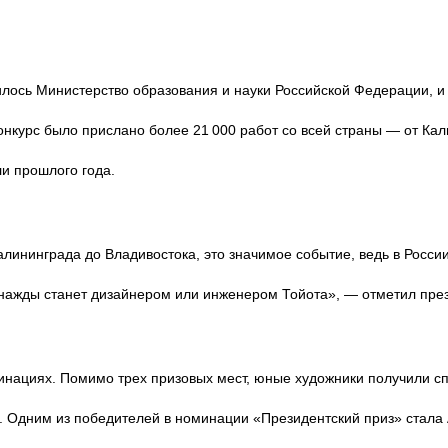
илось Министерство образования и науки Российской Федерации, и
 конкурс было прислано более 21 000 работ со всей страны — от К
ли прошлого года.
Калининграда до Владивостока, это значимое событие, ведь в Росси
однажды станет дизайнером или инженером Тойота», — отметил пр
инациях. Помимо трех призовых мест, юные художники получили с
 Одним из победителей в номинации «Президентский приз» стала А