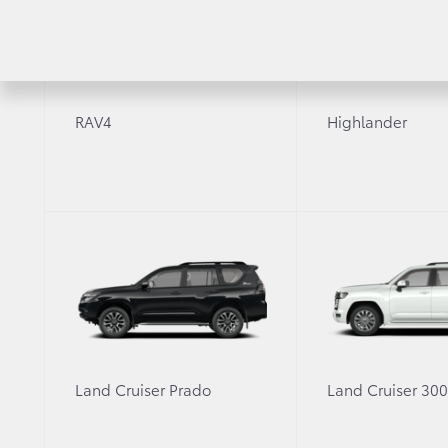
RAV4
Highlander
Land Cruiser Prado
Land Cruiser 30
Завершился четвертый национальный этап между