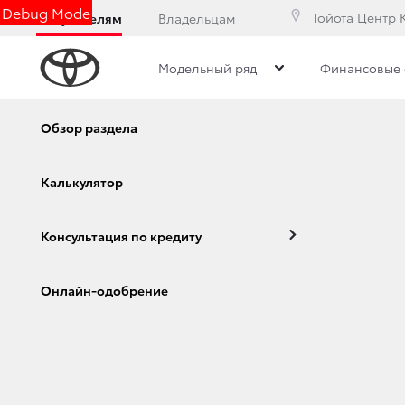
Debug Mode
Тойота Центр 
Покупателям
Владельцам
Модельный ряд
Финансовые 
Обзор раздела
ФИНАЛ ЧЕТВЕРТО
Калькулятор
TOYOTA «АВТОМО
Консультация по кредиту
13 апреля 2018 г.
Corolla
Camry
Поделиться
Онлайн-одобрение