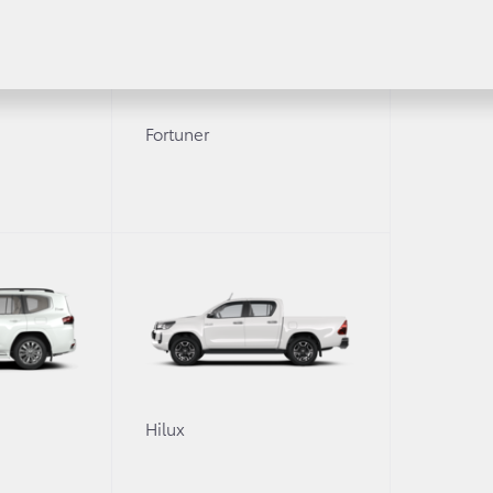
Fortuner
0
Hilux
народного конкурса Toyota «Автомобиль мечты».