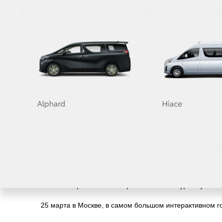
В 2018 году конкурс достиг невероятных масшт
Со всей России — от Калининграда до Владивост
Награждали победителей члены звездного и экс
Утяшева, мастер спорта международного класс
Alphard
Hiace
Пирожков, автомобильный эксперт Александр Пик
18 лучших работ, занявших с 1 по 3 место в тре
Завершился 4-й национальный конкурс Toyota «
25 марта в Москве, в самом большом интерактивном г