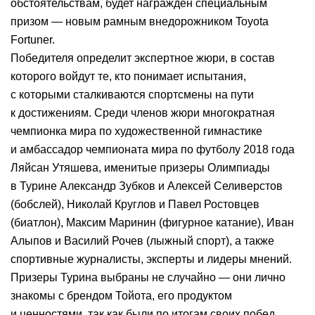
обстоятельствам, будет награжден специальным
призом — новым рамным внедорожником Toyota
Fortuner.
Победителя определит экспертное жюри, в состав
которого войдут те, кто понимает испытания,
с которыми сталкиваются спортсмены на пути
к достижениям. Среди членов жюри многократная
чемпионка мира по художественной гимнастике
и амбассадор чемпионата мира по футболу 2018 года
Ляйсан Утяшева, именитые призеры Олимпиады
в Турине Александр Зубков и Алексей Селиверстов
(бобслей), Николай Круглов и Павел Ростовцев
(биатлон), Максим Маринин (фигурное катание), Иван
Алыпов и Василий Рочев (лыжный спорт), а также
спортивные журналисты, эксперты и лидеры мнений.
Призеры Турина выбраны не случайно — они лично
знакомы с брендом Тойота, его продуктом
и ценностями, так как были по итогам своих побед