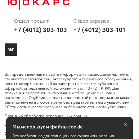
Отдел продаж
Отдел сервиса
+7 (4012) 303-103
+7 (4012) 303-101
Вся представленная на сайте информация, касающаяся наличия,
стоимости автомобилей, аксессуаров* и сервисного обслуживания,
носит информационный характер и не является публичной
офертой, определяемой положениями ст. 437 (2) ГК РФ. Для
получения подробной информации обращайтесь в наши
автосалоны. Опубликованная на данном сайте информация может
быть изменена в любое время без предварительного уведомления.
* Стоимость аксессуаров указана без учета стоимости установки.
Политика обработки персональных данных
×
Изменить настройку cookies
Мы используем файлы cookie
Сбросить cookie
Это необходимо для полноценного функционирования