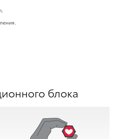
л.
ления.
ионного блока