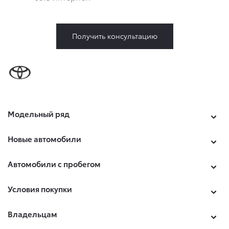
в разделе «Юридическая информация».
5. Данное Согласие действует до момента достижения
цели обработки, указанной в настоящем Согласии.
Получить консультацию
Я осведомлен, что Общество будет обрабатывать данные
только в случае, если это необходимо для определенной
цели, и может запросить, чтобы я продлил срок действия
своего согласия на обработку по истечении 10 лет с тем,
чтобы гарантировать, что оно соответствует моим
намерениям.
6. Согласие может быть отозвано путем направления
Модельный ряд
письменного заявления Обществу заказным почтовым
отправлением с описью вложения по адресу: 141031,
Московская обл., г. о. Мытищи, п. Вёшки, МКАД 84-й км,
Новые автомобили
ТПЗ «Алтуфьево», вл. 5, стр. 1.
Автомобили с пробегом
Условия покупки
Владельцам