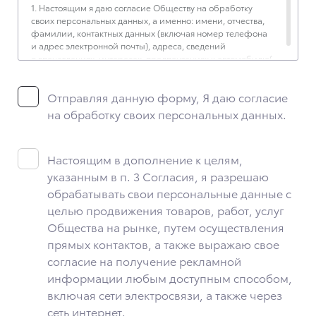
1. Настоящим я даю согласие Обществу на обработку
своих персональных данных, а именно: имени, отчества,
фамилии, контактных данных (включая номер телефона
и адрес электронной почты), адреса, сведений
о впечатлениях, интересах, предпочтениях к автомобилю(-
ям) и товарам/услугам, IP-адреса, сведений об устройстве,
операционной системы устройства и модели мобильного
Отправляя данную форму, Я даю согласие
телефона посетителя сайта, уникального идентификатора
посетителя сайта, предпочтительного времени и способа
на обработку своих персональных данных.
для контакта, истории контактов.
2. Под обработкой персональных данных понимаются
следующие действия: сбор, запись, систематизация,
Настоящим в дополнение к целям,
накопление, хранение, уточнение (обновление,
указанным в п. 3 Согласия, я разрешаю
изменение), извлечение, использование, передача
обрабатывать свои персональные данные с
(предоставление, доступ), блокирование, удаление,
уничтожение персональных данных. Общество
целью продвижения товаров, работ, услуг
обрабатывает персональные данные с использованием
Общества на рынке, путем осуществления
средств автоматизации.
прямых контактов, а также выражаю свое
3. Целью обработки персональных данных является
согласие на получение рекламной
осуществление взаимодействия Общества с посетителями
информации любым доступным способом,
и пользователями сайта.
включая сети электросвязи, а также через
4. Я даю согласие на передачу моих персональных данных
сеть интернет.
третьим лицам, перечень которых размещен на сайте