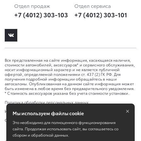
Отдел продаж
Отдел сервиса
+7 (4012) 303-103
+7 (4012) 303-101
Вся представленная на сайте информация, касающаяся наличия,
стоимости автомобилей, аксессуаров* и сервисного обслуживания,
носит информационный характер и не является публичной
офертой, определяемой положениями ст. 437 (2) ГК РФ. Для
получения подробной информации обращайтесь в наши
автосалоны. Опубликованная на данном сайте информация может
быть изменена в любое время без предварительного уведомления.
* Стоимость аксессуаров указана без учета стоимости установки.
Политика обработки персональных данных
×
Изменить настройку cookies
Мы используем файлы cookie
Сбросить cookie
Это необходимо для полноценного функционирования
сайта. Продолжая использовать сайт, вы соглашаетесь со
сбором и обработкой данных.