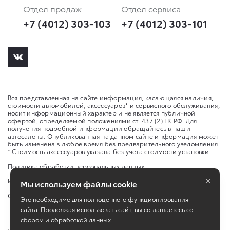
Отдел продаж
Отдел сервиса
+7 (4012) 303-103
+7 (4012) 303-101
Вся представленная на сайте информация, касающаяся наличия,
стоимости автомобилей, аксессуаров* и сервисного обслуживания,
носит информационный характер и не является публичной
офертой, определяемой положениями ст. 437 (2) ГК РФ. Для
получения подробной информации обращайтесь в наши
автосалоны. Опубликованная на данном сайте информация может
быть изменена в любое время без предварительного уведомления.
* Стоимость аксессуаров указана без учета стоимости установки.
Политика обработки персональных данных
×
Изменить настройку cookies
Мы используем файлы cookie
Сбросить cookie
Это необходимо для полноценного функционирования
сайта. Продолжая использовать сайт, вы соглашаетесь со
сбором и обработкой данных.