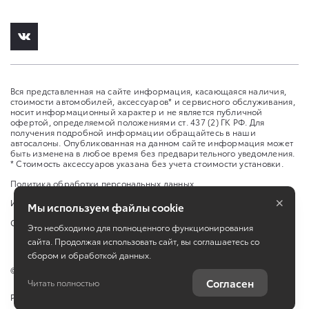
Вся представленная на сайте информация, касающаяся наличия,
стоимости автомобилей, аксессуаров* и сервисного обслуживания,
носит информационный характер и не является публичной
офертой, определяемой положениями ст. 437 (2) ГК РФ. Для
получения подробной информации обращайтесь в наши
автосалоны. Опубликованная на данном сайте информация может
быть изменена в любое время без предварительного уведомления.
* Стоимость аксессуаров указана без учета стоимости установки.
Политика обработки персональных данных
×
Изменить настройку cookies
Мы используем файлы cookie
Сбросить cookie
Это необходимо для полноценного функционирования
сайта. Продолжая использовать сайт, вы соглашаетесь со
сбором и обработкой данных.
©
2026
ООО "Юто Карс"
Согласен
Читать полностью
Работает на технологиях
TradeDealer