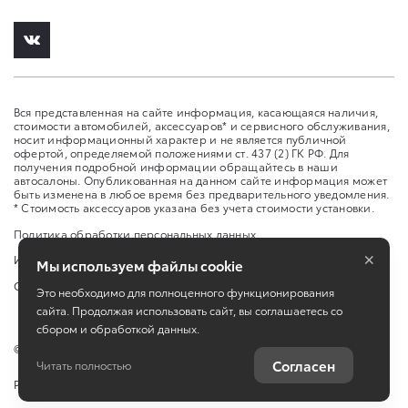
Вся представленная на сайте информация, касающаяся наличия,
стоимости автомобилей, аксессуаров* и сервисного обслуживания,
носит информационный характер и не является публичной
офертой, определяемой положениями ст. 437 (2) ГК РФ. Для
получения подробной информации обращайтесь в наши
автосалоны. Опубликованная на данном сайте информация может
быть изменена в любое время без предварительного уведомления.
* Стоимость аксессуаров указана без учета стоимости установки.
Политика обработки персональных данных
×
Изменить настройку cookies
Мы используем файлы cookie
Сбросить cookie
Это необходимо для полноценного функционирования
сайта. Продолжая использовать сайт, вы соглашаетесь со
сбором и обработкой данных.
©
2026
ООО "Юто Карс"
Согласен
Читать полностью
Работает на технологиях
TradeDealer